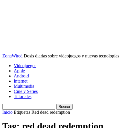
ZonaWired
Dosis diarias sobre videojuegos y nuevas tecnologías
Videojuegos
Apple
Android
Internet
Multimedia
Cine y Series
Tutoriales
Inicio
Etiquetas
Red dead redemption
Tag: red dead redemption