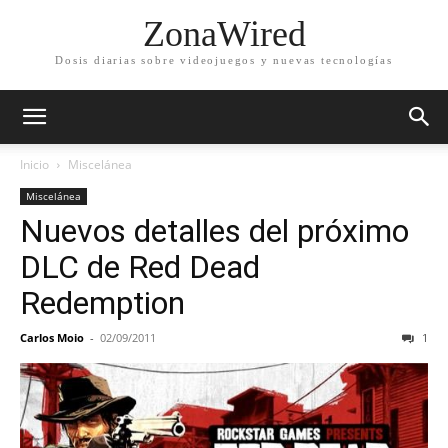
ZonaWired
Dosis diarias sobre videojuegos y nuevas tecnologías
Inicio
Miscelánea
Miscelánea
Nuevos detalles del próximo
DLC de Red Dead
Redemption
Carlos Moio
-
02/09/2011
1