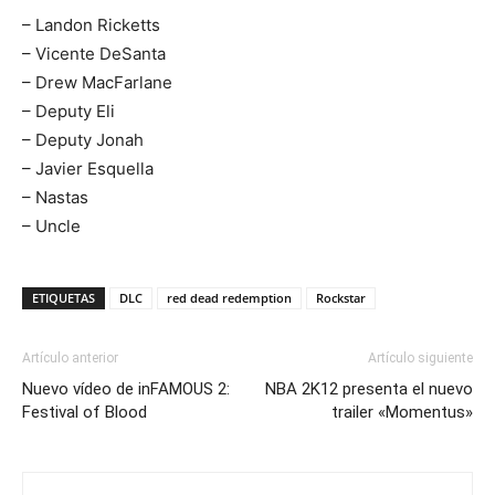
– Landon Ricketts
– Vicente DeSanta
– Drew MacFarlane
– Deputy Eli
– Deputy Jonah
– Javier Esquella
– Nastas
– Uncle
ETIQUETAS
DLC
red dead redemption
Rockstar
Artículo anterior
Artículo siguiente
Nuevo vídeo de inFAMOUS 2:
NBA 2K12 presenta el nuevo
Festival of Blood
trailer «Momentus»