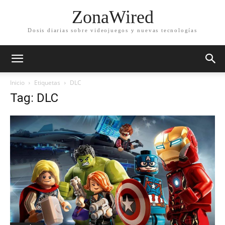
ZonaWired
Dosis diarias sobre videojuegos y nuevas tecnologías
Inicio
Etiquetas
DLC
Tag: DLC