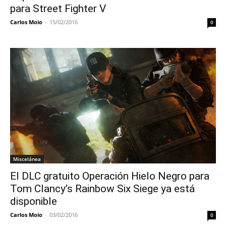
para Street Fighter V
Carlos Moio
-
15/02/2016
0
Miscelánea
El DLC gratuito Operación Hielo Negro para
Tom Clancy’s Rainbow Six Siege ya está
disponible
Carlos Moio
-
03/02/2016
0