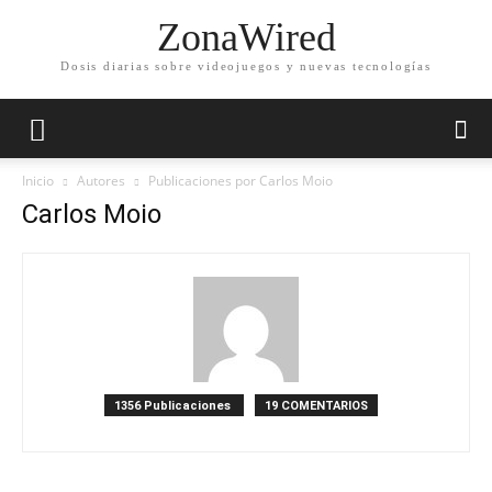
ZonaWired
Dosis diarias sobre videojuegos y nuevas tecnologías
Inicio
Autores
Publicaciones por Carlos Moio
Carlos Moio
1356 Publicaciones
19 COMENTARIOS