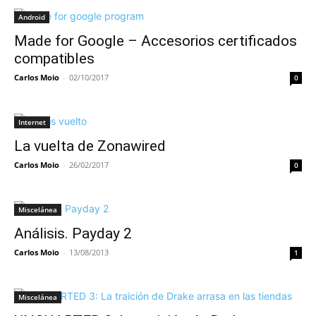
Android
Made for Google – Accesorios certificados
compatibles
Carlos Moio
-
02/10/2017
0
Internet
La vuelta de Zonawired
Carlos Moio
-
26/02/2017
0
Miscelánea
Análisis. Payday 2
Carlos Moio
-
13/08/2013
1
Miscelánea