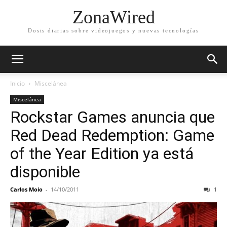
ZonaWired
Dosis diarias sobre videojuegos y nuevas tecnologías
Inicio
Miscelánea
Miscelánea
Rockstar Games anuncia que
Red Dead Redemption: Game
of the Year Edition ya está
disponible
Carlos Moio
-
14/10/2011
1