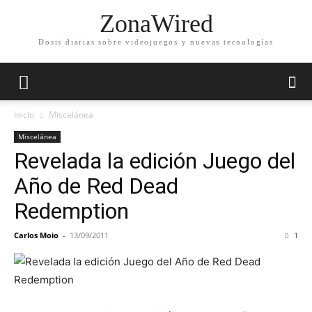
ZonaWired
Dosis diarias sobre videojuegos y nuevas tecnologías
Inicio
Miscelánea
Miscelánea
Revelada la edición Juego del
Año de Red Dead
Redemption
Carlos Moio
-
13/09/2011
1