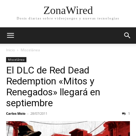
ZonaWired
Dosis diarias sobre videojuegos y nuevas tecnologías
Inicio
Miscelánea
Miscelánea
El DLC de Red Dead
Redemption «Mitos y
Renegados» llegará en
septiembre
Carlos Moio
-
28/07/2011
1