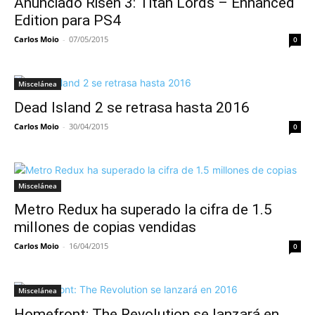
Anunciado Risen 3: Titan Lords – Enhanced
Edition para PS4
Carlos Moio
-
07/05/2015
0
Miscelánea
Dead Island 2 se retrasa hasta 2016
Carlos Moio
-
30/04/2015
0
Miscelánea
Metro Redux ha superado la cifra de 1.5
millones de copias vendidas
Carlos Moio
-
16/04/2015
0
Miscelánea
Homefront: The Revolution se lanzará en