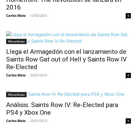
2016
Carlos Moio
-
12/03/2015
0
Miscelánea
Llega el Armagedón con el lanzamiento de
Saints Row Gat out of Hell y Saints Row IV
Re-Elected
Carlos Moio
-
23/01/2015
0
Miscelánea
Análisis. Saints Row IV: Re-Elected para
PS4 y Xbox One
Carlos Moio
-
22/01/2015
0