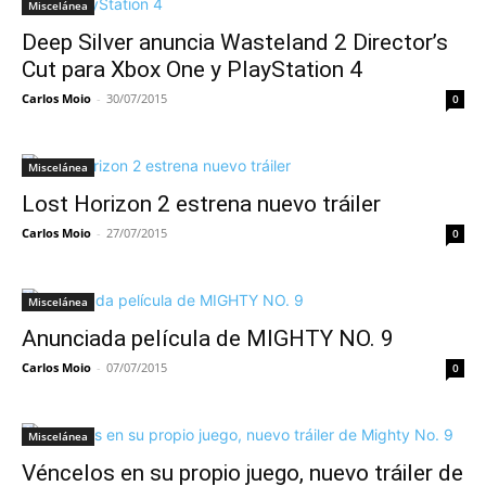
Miscelánea
Deep Silver anuncia Wasteland 2 Director’s
Cut para Xbox One y PlayStation 4
Carlos Moio
-
30/07/2015
0
Miscelánea
Lost Horizon 2 estrena nuevo tráiler
Carlos Moio
-
27/07/2015
0
Miscelánea
Anunciada película de MIGHTY NO. 9
Carlos Moio
-
07/07/2015
0
Miscelánea
Véncelos en su propio juego, nuevo tráiler de