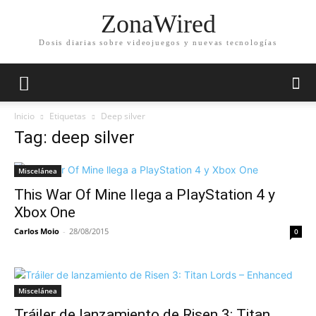
ZonaWired
Dosis diarias sobre videojuegos y nuevas tecnologías
Inicio
Etiquetas
Deep silver
Tag: deep silver
Miscelánea
This War Of Mine llega a PlayStation 4 y
Xbox One
Carlos Moio
-
28/08/2015
0
Miscelánea
Tráiler de lanzamiento de Risen 3: Titan