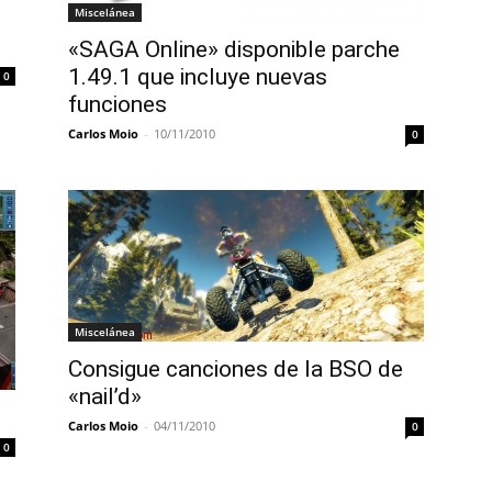
Miscelánea
«SAGA Online» disponible parche
1.49.1 que incluye nuevas
0
funciones
Carlos Moio
-
10/11/2010
0
Miscelánea
Consigue canciones de la BSO de
«nail’d»
Carlos Moio
-
04/11/2010
0
0