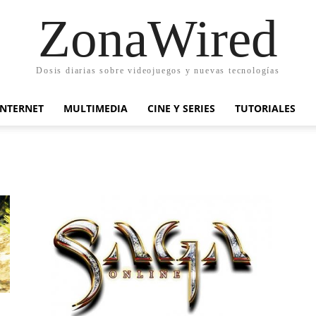
ZonaWired
Dosis diarias sobre videojuegos y nuevas tecnologías
INTERNET
MULTIMEDIA
CINE Y SERIES
TUTORIALES