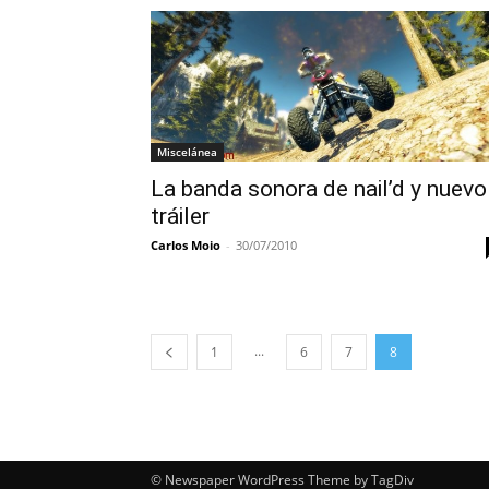
Miscelánea
La banda sonora de nail’d y nuevo
tráiler
Carlos Moio
-
30/07/2010
...
1
6
7
8
© Newspaper WordPress Theme by TagDiv