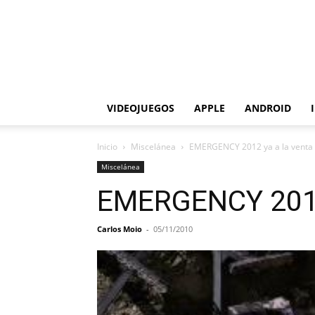
VIDEOJUEGOS
APPLE
ANDROID
Inicio
Miscelánea
EMERGENCY 2012 ya a la venta
Miscelánea
EMERGENCY 2012 
Carlos Moio
-
05/11/2010