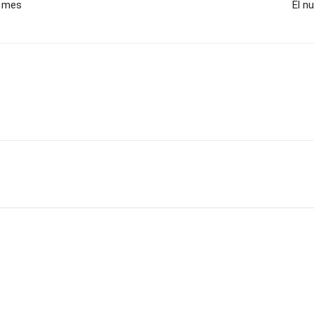
e mes
El n