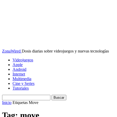
ZonaWired
Dosis diarias sobre videojuegos y nuevas tecnologías
Videojuegos
Apple
Android
Internet
Multimedia
Cine y Series
Tutoriales
Inicio
Etiquetas
Move
Tag: move