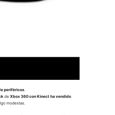
de periféricos
.
ck
de
Xbox 360 con Kinect
ha vendido
algo modestas.