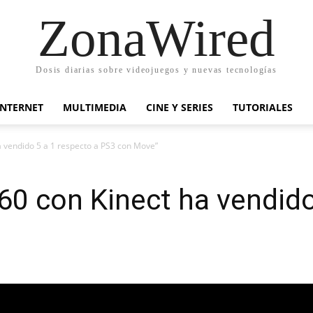
ZonaWired
Dosis diarias sobre videojuegos y nuevas tecnologías
INTERNET
MULTIMEDIA
CINE Y SERIES
TUTORIALES
a vendido 5 a 1 respecto a PS3 con Move”
60 con Kinect ha vendido