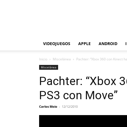
VIDEOJUEGOS
APPLE
ANDROID
Inicio
Miscelánea
Pachter: “Xbox 360 con Kinect h
Miscelánea
Pachter: “Xbox 3
PS3 con Move”
Carlos Moio
-
12/12/2010