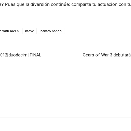
le? Pues que la diversión continúe: comparte tu actuación con tu
e with mel b
move
namco bandai
A 012[duodecim] FINAL
Gears of War 3 debutará 