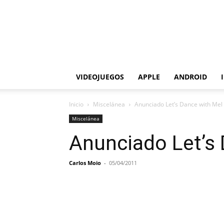
VIDEOJUEGOS
APPLE
ANDROID
Inicio
Miscelánea
Anunciado Let’s Dance with Mel
Miscelánea
Anunciado Let’s 
Carlos Moio
-
05/04/2011