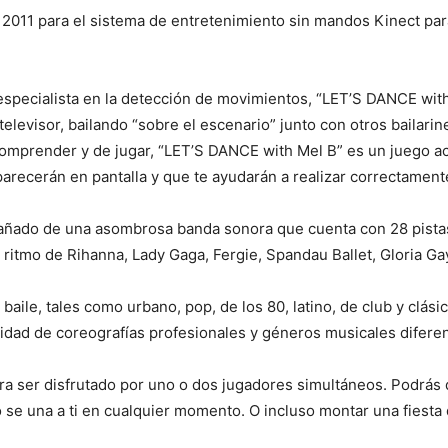
 2011 para el sistema de entretenimiento sin mandos Kinect par
 especialista en la detección de movimientos, “LET’S DANCE wit
 televisor, bailando “sobre el escenario” junto con otros bailari
comprender y de jugar, “LET’S DANCE with Mel B” es un juego ac
aparecerán en pantalla y que te ayudarán a realizar correctamen
mpañado de una asombrosa banda sonora que cuenta con 28 pistas
el ritmo de Rihanna, Lady Gaga, Fergie, Spandau Ballet, Gloria 
baile, tales como urbano, pop, de los 80, latino, de club y clás
idad de coreografías profesionales y géneros musicales diferen
a ser disfrutado por uno o dos jugadores simultáneos. Podrás do
go se una a ti en cualquier momento. O incluso montar una fiesta