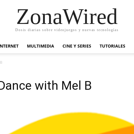
ZonaWired
Dosis diarias sobre videojuegos y nuevas tecnologías
INTERNET
MULTIMEDIA
CINE Y SERIES
TUTORIALES
 B
Dance with Mel B