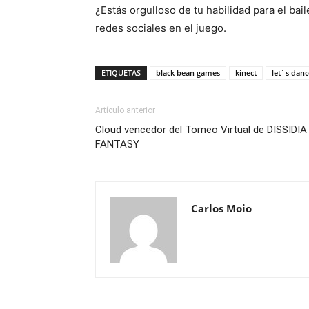
¿Estás orgulloso de tu habilidad para el bai
redes sociales en el juego.
ETIQUETAS
black bean games
kinect
let´s danc
Artículo anterior
Cloud vencedor del Torneo Virtual de DISSIDI
FANTASY
Carlos Moio