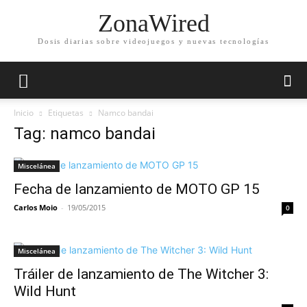
ZonaWired
Dosis diarias sobre videojuegos y nuevas tecnologías
Inicio
Etiquetas
Namco bandai
Tag: namco bandai
Miscelánea
Fecha de lanzamiento de MOTO GP 15
Carlos Moio
-
19/05/2015
0
Miscelánea
Tráiler de lanzamiento de The Witcher 3:
Wild Hunt