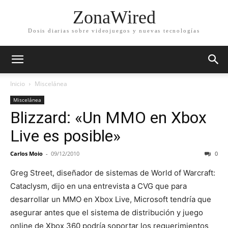
ZonaWired
Dosis diarias sobre videojuegos y nuevas tecnologías
Inicio
Miscelánea
Miscelánea
Blizzard: «Un MMO en Xbox
Live es posible»
Carlos Moio
-
09/12/2010
0
Greg Street, diseñador de sistemas de World of Warcraft:
Cataclysm, dijo en una entrevista a CVG que para
desarrollar un MMO en Xbox Live, Microsoft tendría que
asegurar antes que el sistema de distribución y juego
online de Xbox 360 podría soportar los requerimientos