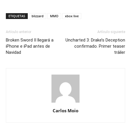
ETIQUETAS
blizzard
MMO
xbox live
Artículo anterior
Artículo siguiente
Broken Sword II llegará a
Uncharted 3: Drake’s Deception
iPhone e iPad antes de
confirmado. Primer teaser
Navidad
tráiler
Carlos Moio