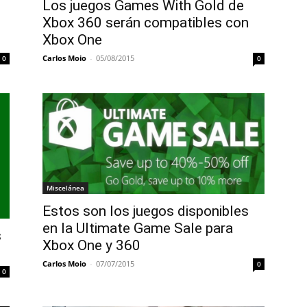
Los juegos Games With Gold de
Xbox 360 serán compatibles con
Xbox One
Carlos Moio
-
05/08/2015
0
0
Miscelánea
Estos son los juegos disponibles
en la Ultimate Game Sale para
s
Xbox One y 360
Carlos Moio
-
07/07/2015
0
0