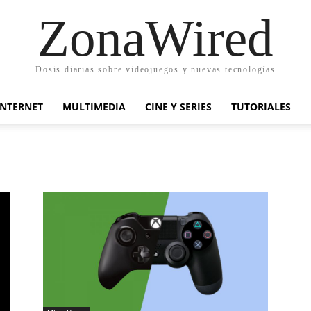
ZonaWired
Dosis diarias sobre videojuegos y nuevas tecnologías
INTERNET
MULTIMEDIA
CINE Y SERIES
TUTORIALES