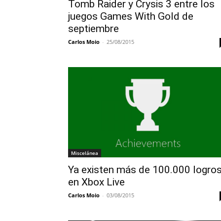
Tomb Raider y Crysis 3 entre los
juegos Games With Gold de
septiembre
Carlos Moio
-
25/08/2015
Miscelánea
Ya existen más de 100.000 logro
en Xbox Live
Carlos Moio
-
03/08/2015