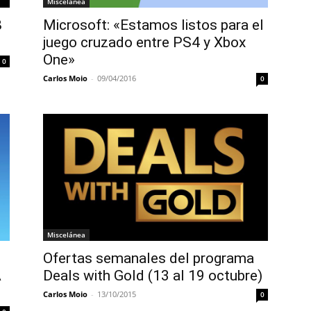
Miscelánea
8
Microsoft: «Estamos listos para el
juego cruzado entre PS4 y Xbox
One»
0
Carlos Moio
-
09/04/2016
0
Miscelánea
Ofertas semanales del programa
A
Deals with Gold (13 al 19 octubre)
Carlos Moio
-
13/10/2015
0