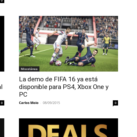
0
Miscelánea
La demo de FIFA 16 ya está
l
disponible para PS4, Xbox One y
PC
Carlos Moio
-
08/09/2015
0
0