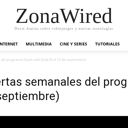
ZonaWired
Dosis diarias sobre videojuegos y nuevas tecnologías
INTERNET
MULTIMEDIA
CINE Y SERIES
TUTORIALES
 del programa Deals with Gold (8 al 14 de septiembre)
ertas semanales del pro
 septiembre)