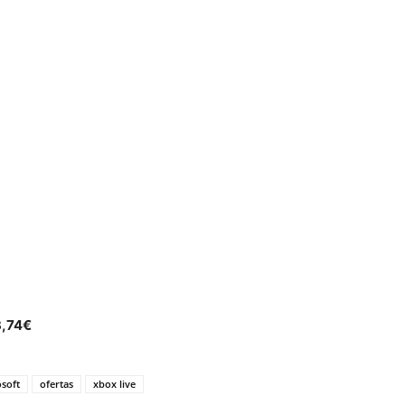
,74€
soft
ofertas
xbox live