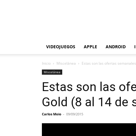
VIDEOJUEGOS
APPLE
ANDROID
Inicio
Miscelánea
Estas son las ofertas semanales
Miscelánea
Estas son las of
Gold (8 al 14 de
Carlos Moio
-
09/09/2015