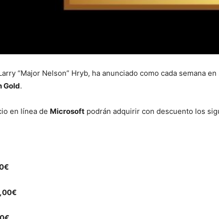
 Larry “Major Nelson” Hryb, ha anunciado como cada semana en 
h Gold
.
io en línea de
Microsoft
podrán adquirir con descuento los sig
0€
,00€
0€