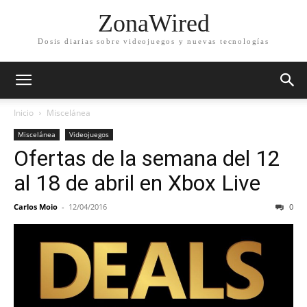
ZonaWired
Dosis diarias sobre videojuegos y nuevas tecnologías
Inicio
Miscelánea
Miscelánea
Videojuegos
Ofertas de la semana del 12
al 18 de abril en Xbox Live
Carlos Moio
-
12/04/2016
0