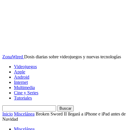
ZonaWired
Dosis diarias sobre videojuegos y nuevas tecnologías
Videojuegos
Apple
Android
Internet
Multimedia
Cine y Series
Tutoriales
Inicio
Miscelánea
Broken Sword II llegará a iPhone e iPad antes de
Navidad
Miscelánea