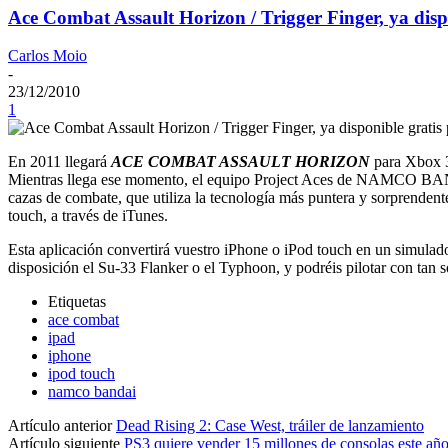
Ace Combat Assault Horizon / Trigger Finger, ya disp
Carlos Moio
-
23/12/2010
1
En 2011 llegará
ACE COMBAT ASSAULT HORIZON
para Xbox 3
Mientras llega ese momento, el equipo Project Aces de NAMCO BANDAI 
cazas de combate, que utiliza la tecnología más puntera y sorprendent
touch, a través de iTunes.
Esta aplicación convertirá vuestro iPhone o iPod touch en un simulador
disposición el Su-33 Flanker o el Typhoon, y podréis pilotar con tan s
Etiquetas
ace combat
ipad
iphone
ipod touch
namco bandai
Artículo anterior
Dead Rising 2: Case West, tráiler de lanzamiento
Artículo siguiente
PS3 quiere vender 15 millones de consolas este añ