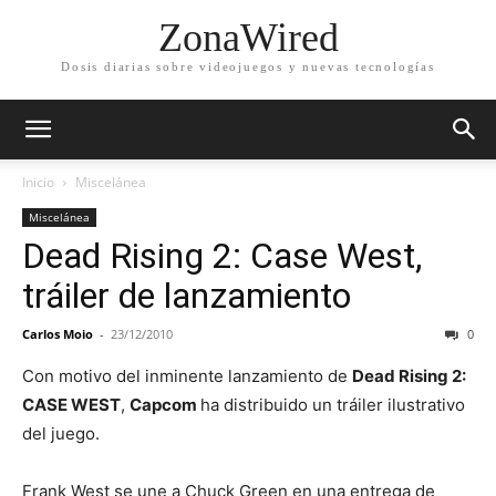
ZonaWired
Dosis diarias sobre videojuegos y nuevas tecnologías
Inicio
Miscelánea
Miscelánea
Dead Rising 2: Case West,
tráiler de lanzamiento
Carlos Moio
-
23/12/2010
0
Con motivo del inminente lanzamiento de
Dead Rising 2:
CASE WEST
,
Capcom
ha distribuido un tráiler ilustrativo
del juego.
Frank West se une a Chuck Green en una entrega de