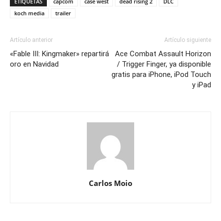
ETIQUETAS
capcom
case west
dead rising 2
DLC
koch media
trailer
Artículo anterior
Artículo siguiente
«Fable III: Kingmaker» repartirá
Ace Combat Assault Horizon
oro en Navidad
/ Trigger Finger, ya disponible
gratis para iPhone, iPod Touch
y iPad
Carlos Moio