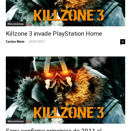
Miscelánea
Killzone 3 invade PlayStation Home
Carlos Moio
-
25/01/2011
0
Miscelánea