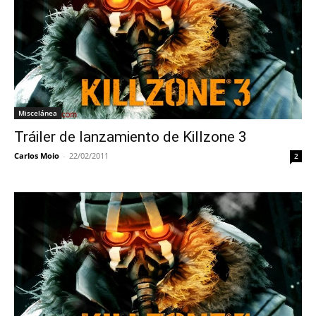
Miscelánea
Tráiler de lanzamiento de Killzone 3
Carlos Moio
-
22/02/2011
2