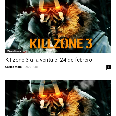
Miscelánea
Killzone 3 a la venta el 24 de febrero
Carlos Moio
-
26/01/2011
0