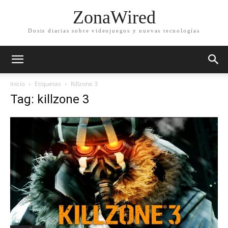
ZonaWired
Dosis diarias sobre videojuegos y nuevas tecnologías
Inicio
Etiquetas
Killzone 3
Tag: killzone 3