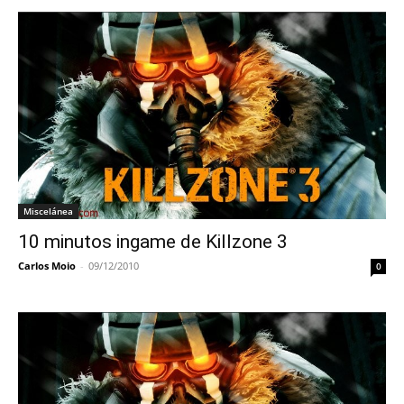
Miscelánea
10 minutos ingame de Killzone 3
Carlos Moio
-
09/12/2010
0