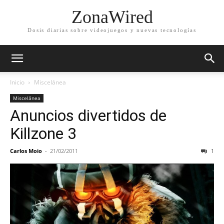
ZonaWired
Dosis diarias sobre videojuegos y nuevas tecnologías
Inicio
Miscelánea
Miscelánea
Anuncios divertidos de
Killzone 3
Carlos Moio
-
21/02/2011
1