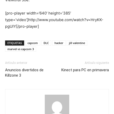
[pro-player width=’640′ height=’385′
type=’video’]http://www.youtube.com/watch?v=HryKK-
pgUIY[/pro-player]
ETIQUETAS
capcom
DLC
hacker
jill valentine
marvel vs capcom 3
Artículo anterior
Artículo siguiente
Anuncios divertidos de
Kinect para PC en primavera
Killzone 3