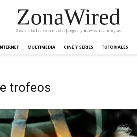
ZonaWired
Dosis diarias sobre videojuegos y nuevas tecnologías
INTERNET
MULTIMEDIA
CINE Y SERIES
TUTORIALES
de trofeos