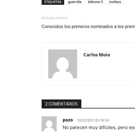
ETIQUETAS
guerrilla
killzone 3
trofeos
Artículo anterior
Conocidos los primeros nominados a los pre
Carlos Moio
2 COMENTARIOS
pozo
13/02/2011 En 16:34
No parecen muy dificiles, pero e