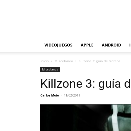
VIDEOJUEGOS
APPLE
ANDROID
Inicio
Miscelánea
Killzone 3: guía de trofeos
Miscelánea
Killzone 3: guía 
Carlos Moio
-
11/02/2011