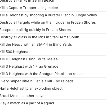
Destroy all tanks in Senlin Beach
Kill a Capture Trooper using melee
Kill a Helghast by shooting a Burster Plant in Jungle Valley
Destroy all targets while on the Intruder in Frozen Shores
Escape the oil rig quickly in Frozen Shores
Destroy all glass in the labs in Stahl Arms South
Kill the Heavy with an StA-14 in Blind Yards
Kill 500 Helghast
Kill 10 Helghast using Brutal Melee
Kill 3 Helghast with 1 Frag Grenade
Kill 3 Helghast with the Shotgun Pistol – no reloads
Every Sniper Rifle bullet is a kill – no reloads
Nail a Helghast to an exploding object
Brutal Melee another player
Play a match as a part of a squad