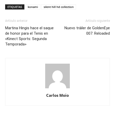
ETIQUETAS
konami
silent hill hd collection
Artículo anterior
Artículo siguiente
Martina Hingis hace el saque
Nuevo tráiler de GoldenEye
de honor para el Tenis en
007: Reloaded
«Kinect Sports: Segunda
Temporada»
Carlos Moio