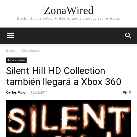
ZonaWired
Dosis diarias sobre videojuegos y nuevas tecnologías
Inicio
Miscelánea
Miscelánea
Silent Hill HD Collection
también llegará a Xbox 360
Carlos Moio
-
18/08/2011
0