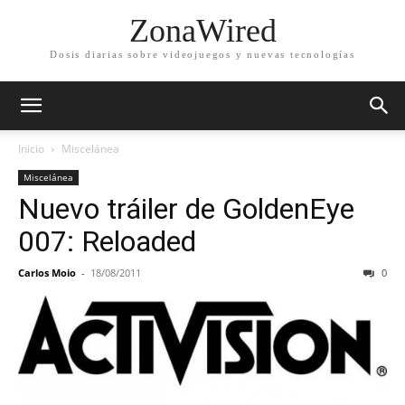
ZonaWired
Dosis diarias sobre videojuegos y nuevas tecnologías
Inicio
Miscelánea
Miscelánea
Nuevo tráiler de GoldenEye
007: Reloaded
Carlos Moio
-
18/08/2011
0