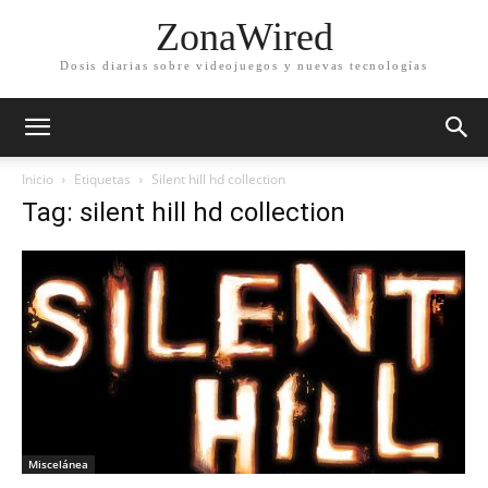
ZonaWired
Dosis diarias sobre videojuegos y nuevas tecnologías
Inicio
Etiquetas
Silent hill hd collection
Tag: silent hill hd collection
Miscelánea