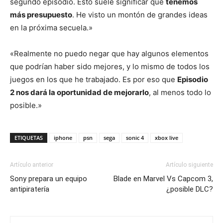
segundo episodio. Esto suele significar que
tenemos
más presupuesto
. He visto un montón de grandes ideas
en la próxima secuela.»
«Realmente no puedo negar que hay algunos elementos
que podrían haber sido mejores, y lo mismo de todos los
juegos en los que he trabajado. Es por eso que
Episodio
2 nos dará la oportunidad de mejorarlo
, al menos todo lo
posible.»
ETIQUETAS
iphone
psn
sega
sonic 4
xbox live
Artículo anterior
Artículo siguiente
Sony prepara un equipo
Blade en Marvel Vs Capcom 3,
antipiratería
¿posible DLC?