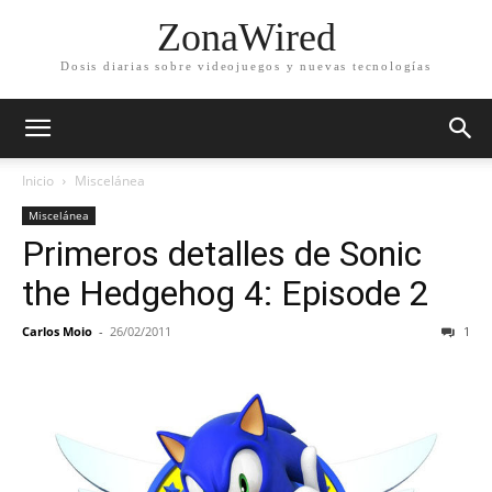
ZonaWired
Dosis diarias sobre videojuegos y nuevas tecnologías
Inicio
Miscelánea
Miscelánea
Primeros detalles de Sonic
the Hedgehog 4: Episode 2
Carlos Moio
-
26/02/2011
1