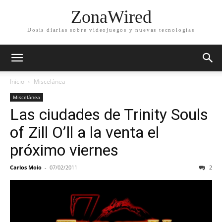
ZonaWired
Dosis diarias sobre videojuegos y nuevas tecnologías
Inicio
Miscelánea
Miscelánea
Las ciudades de Trinity Souls
of Zill O’ll a la venta el
próximo viernes
Carlos Moio
-
07/02/2011
2