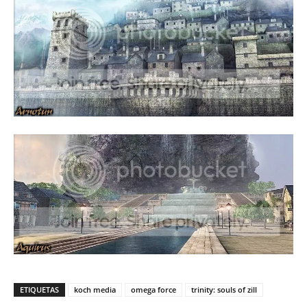
ETIQUETAS
koch media
omega force
trinity: souls of zill