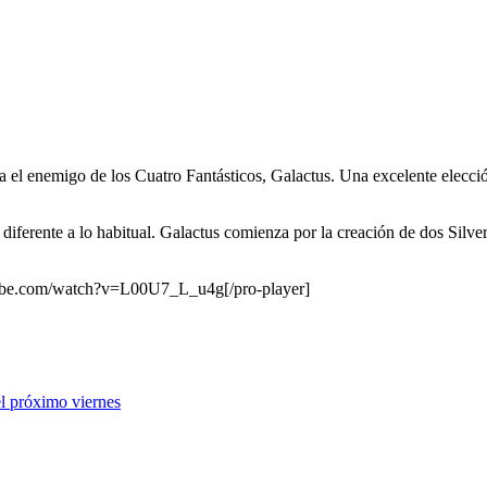
 el enemigo de los Cuatro Fantásticos, Galactus. Una excelente elecci
o diferente a lo habitual. Galactus comienza por la creación de dos Silv
utube.com/watch?v=L00U7_L_u4g[/pro-player]
 el próximo viernes