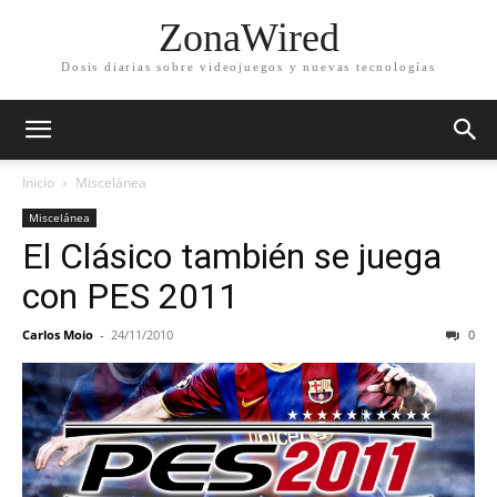
ZonaWired
Dosis diarias sobre videojuegos y nuevas tecnologías
Inicio
Miscelánea
Miscelánea
El Clásico también se juega
con PES 2011
Carlos Moio
-
24/11/2010
0