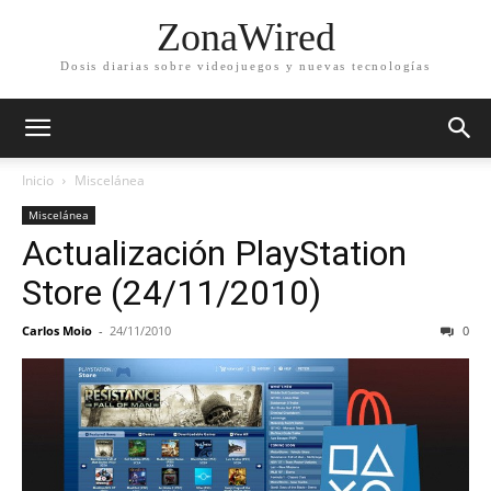
ZonaWired
Dosis diarias sobre videojuegos y nuevas tecnologías
Inicio
Miscelánea
Miscelánea
Actualización PlayStation
Store (24/11/2010)
Carlos Moio
-
24/11/2010
0