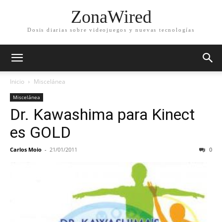
ZonaWired
Dosis diarias sobre videojuegos y nuevas tecnologías
Inicio
Miscelánea
Miscelánea
Dr. Kawashima para Kinect
es GOLD
Carlos Moio
-
21/01/2011
0