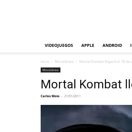
VIDEOJUEGOS
APPLE
ANDROID
Inicio
Miscelánea
Mortal Kombat llegará el 18 de a
Miscelánea
Mortal Kombat lle
Carlos Moio
-
21/01/2011