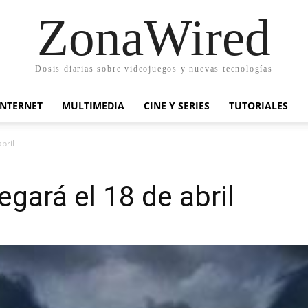
ZonaWired
Dosis diarias sobre videojuegos y nuevas tecnologías
INTERNET
MULTIMEDIA
CINE Y SERIES
TUTORIALES
bril
gará el 18 de abril