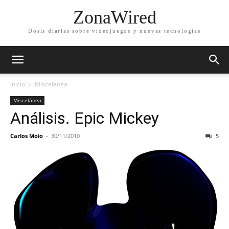
ZonaWired
Dosis diarias sobre videojuegos y nuevas tecnologías
Inicio
Miscelánea
Miscelánea
Análisis. Epic Mickey
Carlos Moio
-
30/11/2010
5