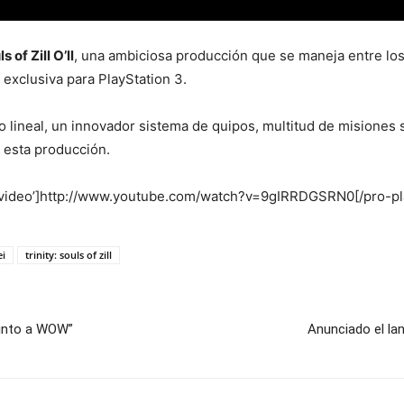
s of Zill O’ll
, una ambiciosa producción que se maneja entre los 
exclusiva para PlayStation 3.
 lineal, un innovador sistema de quipos, multitud de misiones 
e esta producción.
=’video’]http://www.youtube.com/watch?v=9gIRRDGSRN0[/pro-pl
ei
trinity: souls of zill
tinto a WOW”
Anunciado el 