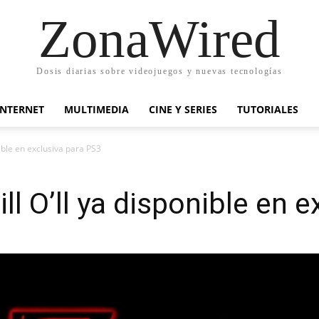
ZonaWired
Dosis diarias sobre videojuegos y nuevas tecnologías
INTERNET
MULTIMEDIA
CINE Y SERIES
TUTORIALES
onible en exclusiva para PS3
ill O’ll ya disponible en 