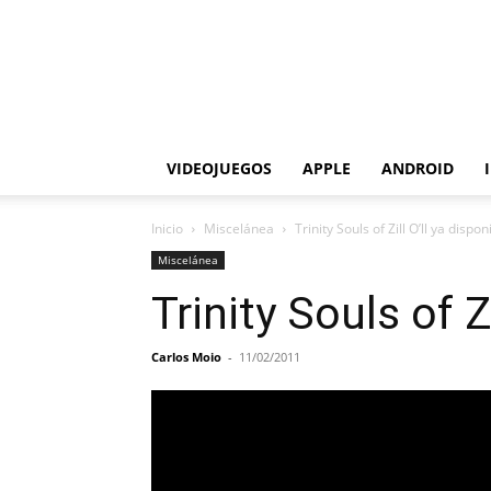
VIDEOJUEGOS
APPLE
ANDROID
Inicio
Miscelánea
Trinity Souls of Zill O’ll ya disp
Miscelánea
Trinity Souls of Z
Carlos Moio
-
11/02/2011