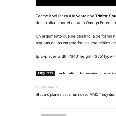
Tecmo Koei lanza a la venta hoy
Trinity: Soul
desarrollada por el estudio Omega Force en 
Un argumento que se desarrolla de forma no
algunas de las características esenciales d
[pro-player width=’640′ height=’385′ type
ETIQUETAS
koch media
lanzamiento
tecmo ko
Artículo anterior
Blizzard planea sacar un nuevo MMO “muy dis