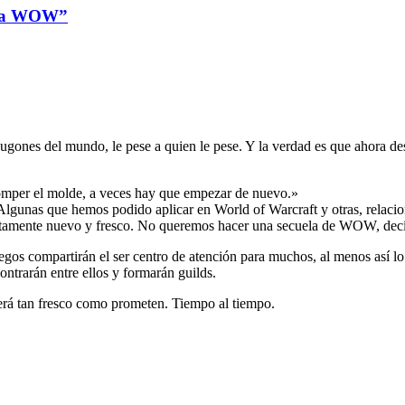
to a WOW”
jugones del mundo, le pese a quien le pese. Y la verdad es que ahora de
omper el molde, a veces hay que empezar de nuevo.»
Algunas que hemos podido aplicar en World of Warcraft y otras, relaci
etamente nuevo y fresco. No queremos hacer una secuela de WOW, decí
gos compartirán el ser centro de atención para muchos, al menos así 
contrarán entre ellos y formarán guilds.
erá tan fresco como prometen. Tiempo al tiempo.