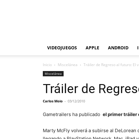
VIDEOJUEGOS
APPLE
ANDROID
Inicio
Miscelánea
Tráiler de Regreso al futuro: El 
Miscelánea
Tráiler de Regres
Carlos Moio
-
03/12/2010
Gametrailers ha publicado
el primer tráiler
Marty McFly volverá a subirse al DeLorean 
llegando a PlayStation Network, Mac, iPad y 