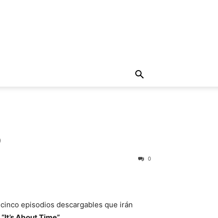
o
0
cinco episodios descargables que irán
:
“It’s About Time”.