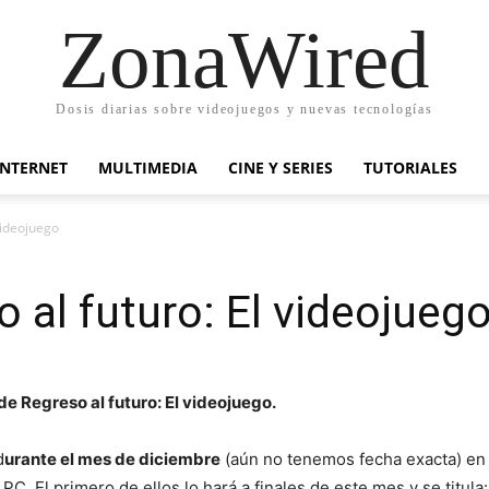
ZonaWired
Dosis diarias sobre videojuegos y nuevas tecnologías
INTERNET
MULTIMEDIA
CINE Y SERIES
TUTORIALES
videojuego
o al futuro: El videojueg
 de Regreso al futuro: El videojuego.
d
urante el mes de diciembre
(aún no tenemos fecha exacta) en 
PC. El primero de ellos lo hará a finales de este mes y se titula