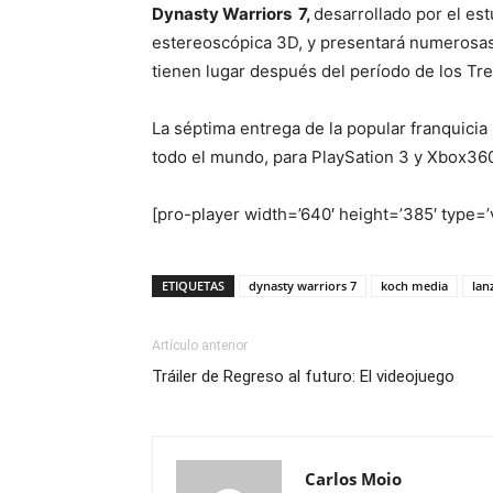
Dynasty Warriors 7,
desarrollado por el es
estereoscópica 3D, y presentará numerosas 
tienen lugar después del período de los Tr
La séptima entrega de la popular franquicia
todo el mundo, para PlaySation 3 y Xbox36
[pro-player width=’640′ height=’385′ type
ETIQUETAS
dynasty warriors 7
koch media
lan
Artículo anterior
Tráiler de Regreso al futuro: El videojuego
Carlos Moio