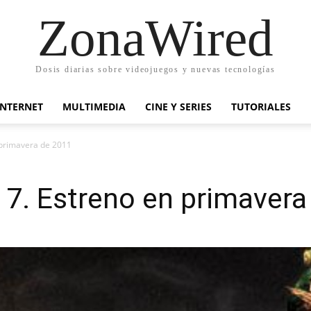
ZonaWired
Dosis diarias sobre videojuegos y nuevas tecnologías
INTERNET
MULTIMEDIA
CINE Y SERIES
TUTORIALES
 primavera de 2011
 7. Estreno en primavera