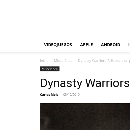
VIDEOJUEGOS
APPLE
ANDROID
Inicio
Miscelánea
Dynasty Warriors 7. Estreno en
Miscelánea
Dynasty Warriors
Carlos Moio
-
03/12/2010