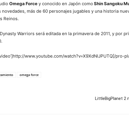
tudio
Omega Force
y conocido en Japón como
Shin Sangoku Mu
novedades, más de 60 personajes jugables y una historia nueva
es Reinos.
 Dynasty Warriors será editada en la primavera de 2011, y por p
0.
=’video’]http://www.youtube.com/watch?v=X9XdNIJPUTQ[/pro-pl
zamiento
omega force
LittleBigPlanet 2