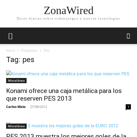
ZonaWired
Dosis diarias sobre videojuegos y nuevas tecnologías
Inicio
Etiquetas
Pes
Tag: pes
Miscelánea
Konami ofrece una caja metálica para los
que reserven PES 2013
Carlos Moio
-
27/08/2012
1
Miscelánea
PES 2013 muestra los mejores goles de la