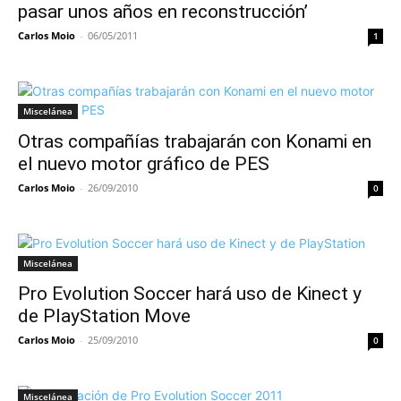
pasar unos años en reconstrucción’
Carlos Moio
-
06/05/2011
1
Miscelánea
Otras compañías trabajarán con Konami en
el nuevo motor gráfico de PES
Carlos Moio
-
26/09/2010
0
Miscelánea
Pro Evolution Soccer hará uso de Kinect y
de PlayStation Move
Carlos Moio
-
25/09/2010
0
Miscelánea