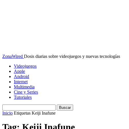
ZonaWired
Dosis diarias sobre videojuegos y nuevas tecnologías
Videojuegos
Apple
Android
Internet
Multimedia
Cine y Series
Tutoriales
Inicio
Etiquetas
Keiji Inafune
Tag: Keiji Inafune