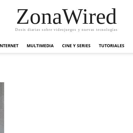
ZonaWired
Dosis diarias sobre videojuegos y nuevas tecnologías
INTERNET
MULTIMEDIA
CINE Y SERIES
TUTORIALES