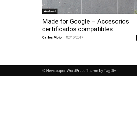
Android
Made for Google – Accesorios
certificados compatibles
Carlos Moio
-
02/10/2017
© Newspaper WordPress Theme by TagDiv