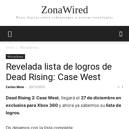
ZonaWired
Dosis diarias sobre videojuegos y nuevas tecnologías
Inicio
Miscelánea
Miscelánea
Revelada lista de logros de
Dead Rising: Case West
Carlos Moio
-
20/12/2010
1
Dead Rising 2: Case West
, llegará el
27 de diciembre en
exclusiva para Xbox 360
y ahora ya sabemos su
lista de
logros.
Os dejamos con la lista completa: