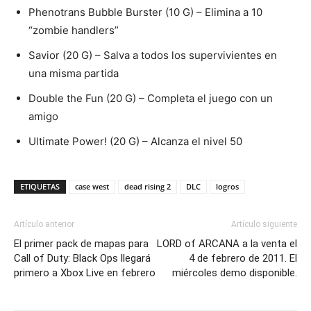
Phenotrans Bubble Burster (10 G) – Elimina a 10
“zombie handlers”
Savior (20 G) – Salva a todos los supervivientes en
una misma partida
Double the Fun (20 G) – Completa el juego con un
amigo
Ultimate Power! (20 G) – Alcanza el nivel 50
ETIQUETAS
case west
dead rising 2
DLC
logros
Artículo anterior
Artículo siguiente
El primer pack de mapas para
LORD of ARCANA a la venta el
Call of Duty: Black Ops llegará
4 de febrero de 2011. El
primero a Xbox Live en febrero
miércoles demo disponible.