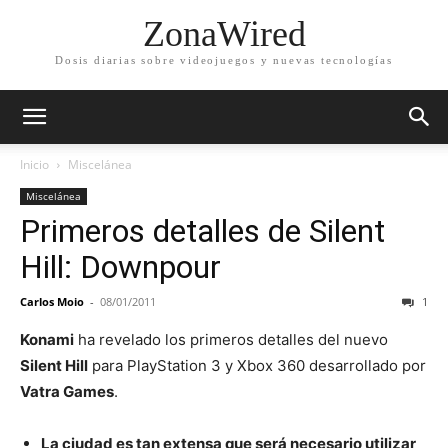
ZonaWired
Dosis diarias sobre videojuegos y nuevas tecnologías
Inicio
Miscelánea
Miscelánea
Primeros detalles de Silent
Hill: Downpour
Carlos Moio
-
08/01/2011
1
Konami
ha revelado los primeros detalles del nuevo
Silent Hill
para PlayStation 3 y Xbox 360 desarrollado por
Vatra Games
.
La ciudad es tan extensa que será necesario utilizar