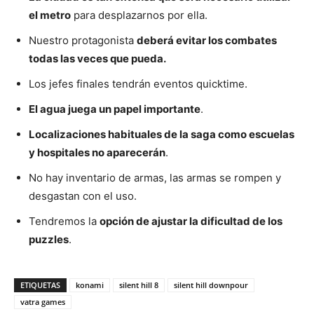
el metro
para desplazarnos por ella.
Nuestro protagonista
deberá evitar los combates
todas las veces que pueda.
Los jefes finales tendrán eventos quicktime.
El agua juega un papel importante
.
Localizaciones habituales de la saga como escuelas
y hospitales no aparecerán
.
No hay inventario de armas, las armas se rompen y
desgastan con el uso.
Tendremos la
opción de ajustar la dificultad de los
puzzles
.
ETIQUETAS
konami
silent hill 8
silent hill downpour
vatra games