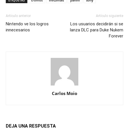
ETIQUETAS
cromos
invizimals
panini
sony
Artículo anterior
Artículo siguiente
Nintendo ve los logros
Los usuarios decidirán si se
innecesarios
lanza DLC para Duke Nukem
Forever
Carlos Moio
DEJA UNA RESPUESTA