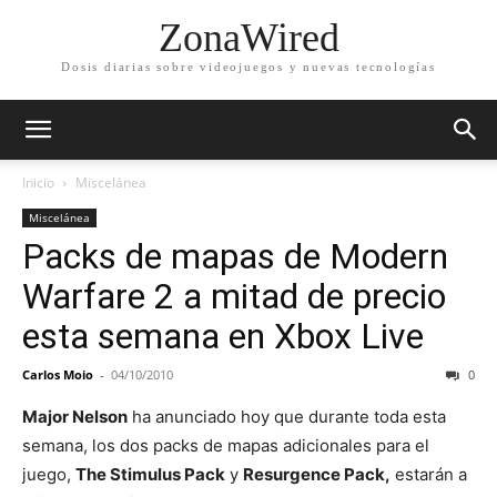
ZonaWired
Dosis diarias sobre videojuegos y nuevas tecnologías
Inicio
Miscelánea
Miscelánea
Packs de mapas de Modern
Warfare 2 a mitad de precio
esta semana en Xbox Live
Carlos Moio
-
04/10/2010
0
Major Nelson
ha anunciado hoy que durante toda esta
semana, los dos packs de mapas adicionales para el
juego,
The Stimulus Pack
y
Resurgence Pack,
estarán a