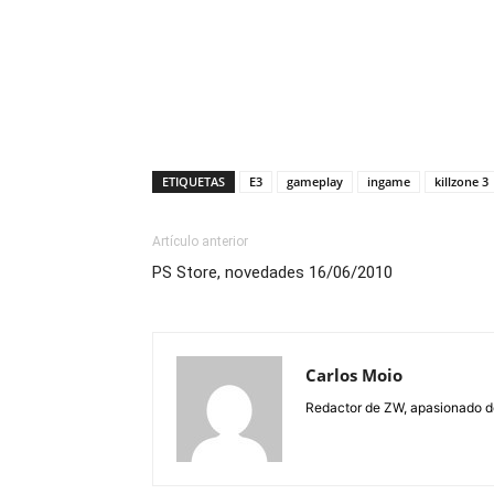
ETIQUETAS
E3
gameplay
ingame
killzone 3
Artículo anterior
PS Store, novedades 16/06/2010
Carlos Moio
Redactor de ZW, apasionado de 