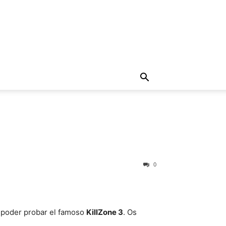
0
a poder probar el famoso
KillZone 3
. Os