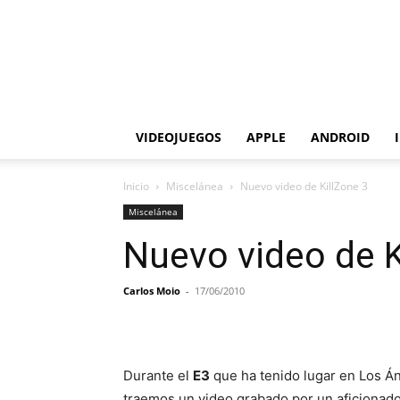
VIDEOJUEGOS
APPLE
ANDROID
Inicio
Miscelánea
Nuevo video de KillZone 3
Miscelánea
Nuevo video de K
Carlos Moio
-
17/06/2010
Durante el
E3
que ha tenido lugar en Los Án
traemos un video grabado por un aficionado,