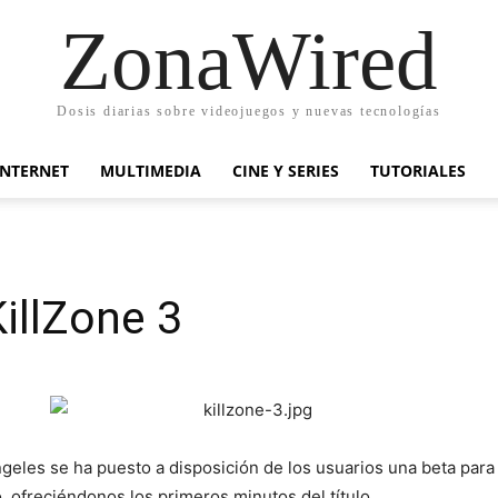
ZonaWired
Dosis diarias sobre videojuegos y nuevas tecnologías
INTERNET
MULTIMEDIA
CINE Y SERIES
TUTORIALES
illZone 3
geles se ha puesto a disposición de los usuarios una beta par
 ofreciéndonos los primeros minutos del título.