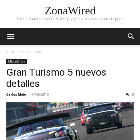
ZonaWired
Dosis diarias sobre videojuegos y nuevas tecnologías
Inicio
Miscelánea
Miscelánea
Gran Turismo 5 nuevos
detalles
Carlos Moio
-
17/06/2010
0