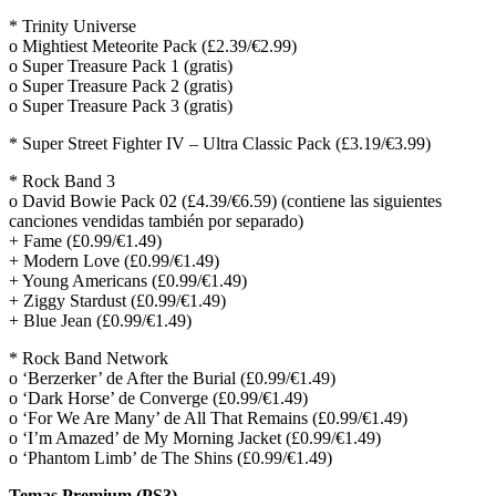
* Trinity Universe
o Mightiest Meteorite Pack (£2.39/€2.99)
o Super Treasure Pack 1 (gratis)
o Super Treasure Pack 2 (gratis)
o Super Treasure Pack 3 (gratis)
* Super Street Fighter IV – Ultra Classic Pack (£3.19/€3.99)
* Rock Band 3
o David Bowie Pack 02 (£4.39/€6.59) (contiene las siguientes
canciones vendidas también por separado)
+ Fame (£0.99/€1.49)
+ Modern Love (£0.99/€1.49)
+ Young Americans (£0.99/€1.49)
+ Ziggy Stardust (£0.99/€1.49)
+ Blue Jean (£0.99/€1.49)
* Rock Band Network
o ‘Berzerker’ de After the Burial (£0.99/€1.49)
o ‘Dark Horse’ de Converge (£0.99/€1.49)
o ‘For We Are Many’ de All That Remains (£0.99/€1.49)
o ‘I’m Amazed’ de My Morning Jacket (£0.99/€1.49)
o ‘Phantom Limb’ de The Shins (£0.99/€1.49)
Temas Premium (PS3)