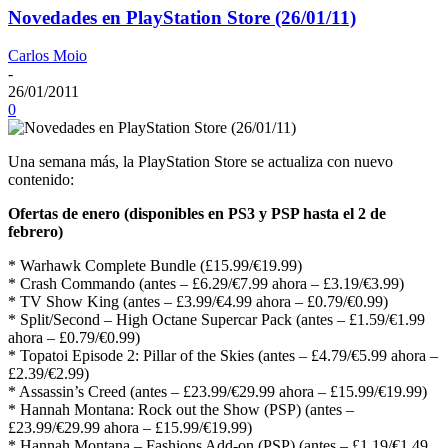
Novedades en PlayStation Store (26/01/11)
Carlos Moio
-
26/01/2011
0
Una semana más, la PlayStation Store se actualiza con nuevo
contenido:
Ofertas de enero (disponibles en PS3 y PSP hasta el 2 de
febrero)
* Warhawk Complete Bundle (£15.99/€19.99)
* Crash Commando (antes – £6.29/€7.99 ahora – £3.19/€3.99)
* TV Show King (antes – £3.99/€4.99 ahora – £0.79/€0.99)
* Split/Second – High Octane Supercar Pack (antes – £1.59/€1.99
ahora – £0.79/€0.99)
* Topatoi Episode 2: Pillar of the Skies (antes – £4.79/€5.99 ahora –
£2.39/€2.99)
* Assassin’s Creed (antes – £23.99/€29.99 ahora – £15.99/€19.99)
* Hannah Montana: Rock out the Show (PSP) (antes –
£23.99/€29.99 ahora – £15.99/€19.99)
* Hannah Montana – Fashions Add-on (PSP) (antes – £1.19/€1.49