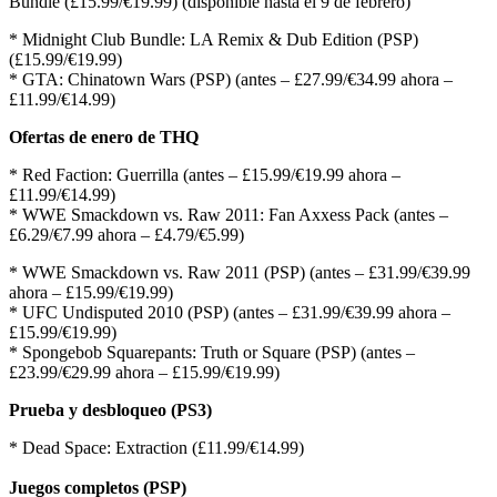
Bundle (£15.99/€19.99) (disponible hasta el 9 de febrero)
* Midnight Club Bundle: LA Remix & Dub Edition (PSP)
(£15.99/€19.99)
* GTA: Chinatown Wars (PSP) (antes – £27.99/€34.99 ahora –
£11.99/€14.99)
Ofertas de enero de THQ
* Red Faction: Guerrilla (antes – £15.99/€19.99 ahora –
£11.99/€14.99)
* WWE Smackdown vs. Raw 2011: Fan Axxess Pack (antes –
£6.29/€7.99 ahora – £4.79/€5.99)
* WWE Smackdown vs. Raw 2011 (PSP) (antes – £31.99/€39.99
ahora – £15.99/€19.99)
* UFC Undisputed 2010 (PSP) (antes – £31.99/€39.99 ahora –
£15.99/€19.99)
* Spongebob Squarepants: Truth or Square (PSP) (antes –
£23.99/€29.99 ahora – £15.99/€19.99)
Prueba y desbloqueo (PS3)
* Dead Space: Extraction (£11.99/€14.99)
Juegos completos (PSP)