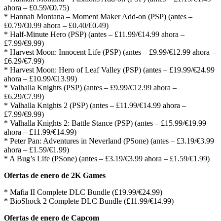
ahora – £0.59/€0.75)
* Hannah Montana – Moment Maker Add-on (PSP) (antes –
£0.79/€0.99 ahora – £0.40/€0.49)
* Half-Minute Hero (PSP) (antes – £11.99/€14.99 ahora –
£7.99/€9.99)
* Harvest Moon: Innocent Life (PSP) (antes – £9.99/€12.99 ahora –
£6.29/€7.99)
* Harvest Moon: Hero of Leaf Valley (PSP) (antes – £19.99/€24.99
ahora – £10.99/€13.99)
* Valhalla Knights (PSP) (antes – £9.99/€12.99 ahora –
£6.29/€7.99)
* Valhalla Knights 2 (PSP) (antes – £11.99/€14.99 ahora –
£7.99/€9.99)
* Valhalla Knights 2: Battle Stance (PSP) (antes – £15.99/€19.99
ahora – £11.99/€14.99)
* Peter Pan: Adventures in Neverland (PSone) (antes – £3.19/€3.99
ahora – £1.59/€1.99)
* A Bug’s Life (PSone) (antes – £3.19/€3.99 ahora – £1.59/€1.99)
Ofertas de enero de 2K Games
* Mafia II Complete DLC Bundle (£19.99/€24.99)
* BioShock 2 Complete DLC Bundle (£11.99/€14.99)
Ofertas de enero de Capcom